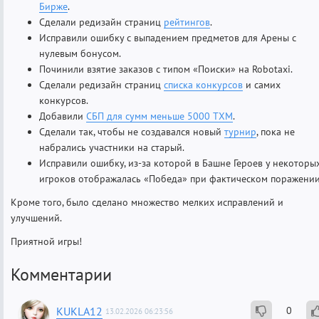
Бирже
.
Сделали редизайн страниц
рейтингов
.
Исправили ошибку с выпадением предметов для Арены с
нулевым бонусом.
Починили взятие заказов с типом «Поиски» на Robotaxi.
Сделали редизайн страниц
списка конкурсов
и самих
конкурсов.
Добавили
СБП для сумм меньше 5000 ТХМ
.
Сделали так, чтобы не создавался новый
турнир
, пока не
набрались участники на старый.
Исправили ошибку, из-за которой в Башне Героев у некоторы
игроков отображалась «Победа» при фактическом поражении
Кроме того, было сделано множество мелких исправлений и
улучшений.
Приятной игры!
Комментарии
KUKLA12
0
13.02.2026 06:23:56