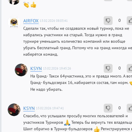
AIRFOX
0
13.02.2026 08:03:41
Сделали так, чтобы не создавался новый турнир, пока не
набрались участники на старый. Тогда нужно в гранд
турнире уменьшить количество компаний или вообще
убрать бесплатный гранд. Потому что на гранд никогда н
наберётся команд.
KSYN
0
13.02.2026 19:45:26
На Гранд- Такси 64участника, это и правда много. А во
Гранд- бульдозерах 16, набирается состав, там норм.
Не надо убирать.
KSYN
0
13.02.2026 19:47:41
Спасибо, что услышали просьбу многих пользователей и
участников Турниров
Теперь бы вернуть тех владельц
Шахт обратно в Турнир-бульдозеров
Регистрируемся 