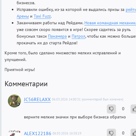
бизнесов.
Исправили ошибку, из-за которой не выдались призы за
рейт
Арены
и
Taxi Fuzz
.
Заканчиваем работы над Рейдами.
Новая командная механик
уже совсем скоро появится в игре! Скорее садитесь за руль
бонусных такси
Панамера
и
Патрол
, чтобы как можно больше
прокачать их до старта Рейдов!
Кроме того, было сделано множество мелких исправлений и
улучшений.
Приятной игры!
Комментарии
JC56RELAXX
06.03.2026 14:00:31 (комментарий был изменен)
0
верните мелкие значки при выборе бизнеса обратно
ALEX122186
0
06.03.2026 16:58:19