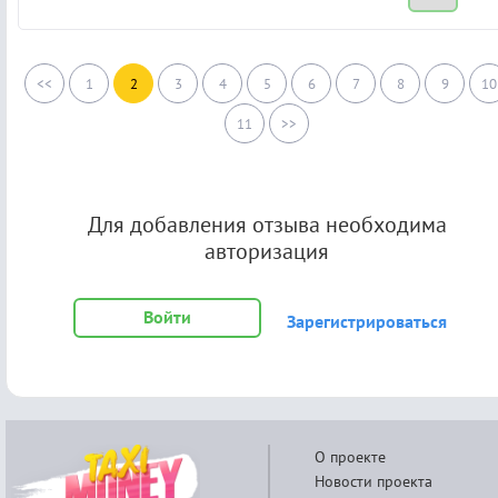
<<
1
2
3
4
5
6
7
8
9
10
11
>>
Для добавления отзыва необходима
авторизация
Войти
Зарегистрироваться
О проекте
Новости проекта