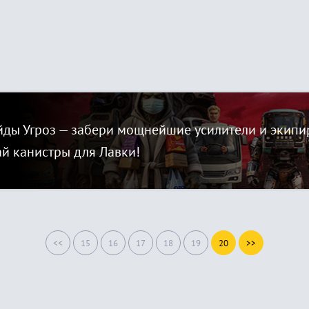
ды Угроз — забери мощнейшие усилители и экипир
ай канистры для Лавки!
<<
15
16
17
18
19
20
>>