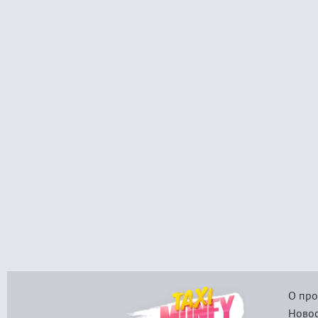
О про
Новос