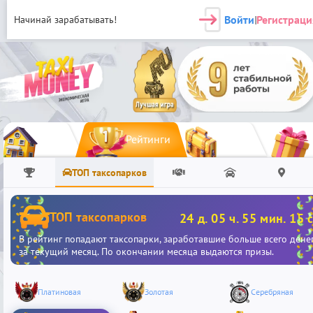
Войти
Регистраци
Начинай зарабатывать!
|
Рейтинги
ТОП таксопарков
ТОП таксопарков
24 д. 05 ч. 55 мин. 15 с
В рейтинг попадают таксопарки, заработавшие больше всего дене
за текущий месяц. По окончании месяца выдаются призы.
Платиновая
Золотая
Серебряная