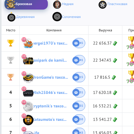
Бронзовая
Медная
Пластиковая
Деревянная
Соломенная
Место
Компания
Выручка
Пр
10
1
sergei1970's таксопарк
22 656.37
45
7
10
2
taxipark de kamiladejesusultra
22 347.43
41
7
10
3
DronGame's таксопарк
17 816.5
15
7
10
4
Mich25846's таксопарк
17 620.18
31
10
5
cryptonik's таксопарк
16 532.21
35
10
6
Kotsumoto's таксопарк
13 541.27
50
10
7
Life
13 456.03
43