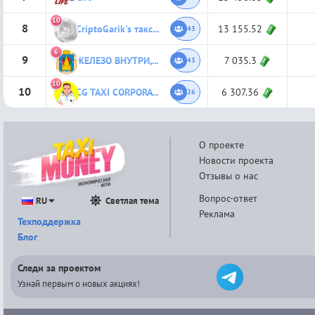
10
8
CriptoGarik's таксопарк
13 155.52
43
6
9
ЖЕЛЕЗО ВНУТРИ, ЖЕЛЕЗО СНАРУЖИ
7 035.3
43
10
10
CG TAXI CORPORATION
6 307.36
26
О проекте
Новости проекта
Отзывы о нас
Вопрос-ответ
RU
Светлая тема
Реклама
Техподдержка
Блог
Следи за проектом
Узнай первым о новых акциях!