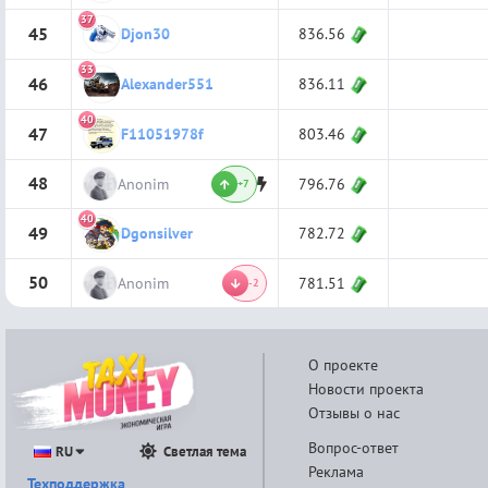
37
45
836.56
Djon30
33
46
836.11
Alexander551
40
47
803.46
F11051978f
48
Anonim
796.76
+7
40
49
782.72
Dgonsilver
50
Anonim
781.51
-2
О проекте
Новости проекта
Отзывы о нас
Вопрос-ответ
RU
Светлая тема
Реклама
Техподдержка