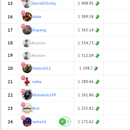
15
1 408.95
David03lvcky
30
16
1 389.58
Alate
40
17
1 365.14
Dopeng
18
Anonim
1 334.73
19
Anonim
1 312.09
37
20
1 298.7
Oxotnik52
31
21
1 280.46
natta
40
22
1 261.86
Otshelnik199
36
23
1 255.82
Bird
38
24
1 171.62
lesha16
+1