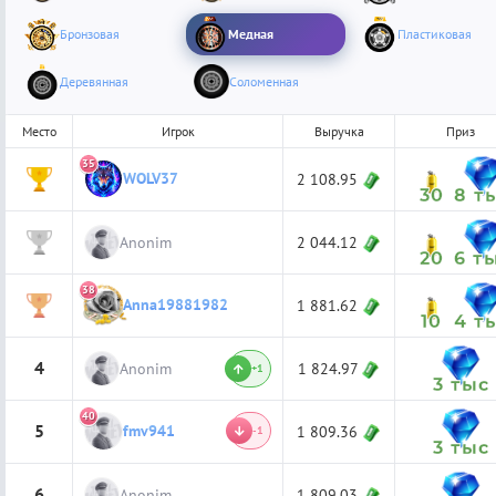
Бронзовая
Медная
Пластиковая
Деревянная
Соломенная
Место
Игрок
Выручка
Приз
35
WOLV37
1
2 108.95
30
8 т
2
Anonim
2 044.12
20
6 т
38
Anna19881982
3
1 881.62
10
4 т
4
Anonim
1 824.97
+1
3 тыс
40
5
fmv941
1 809.36
-1
3 тыс
6
Anonim
1 809.03