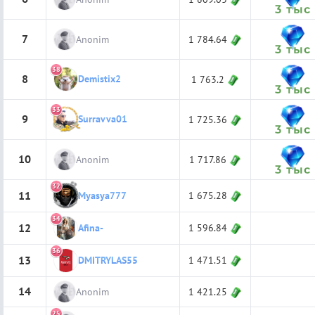
3 тыс
7
Anonim
1 784.64
3 тыс
38
8
Demistix2
1 763.2
3 тыс
33
9
Surravva01
1 725.36
3 тыс
10
Anonim
1 717.86
3 тыс
32
11
1 675.28
Myasya777
34
12
1 596.84
Afina-
36
13
1 471.51
DMITRYLAS55
14
Anonim
1 421.25
25