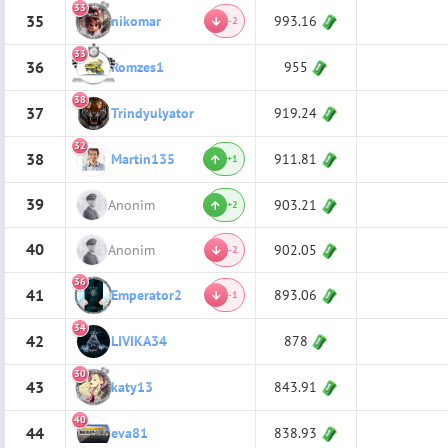
33
35
993.16
nikomar
-2
33
36
955
Romzes1
38
37
919.24
Trindyulyator
32
38
911.81
Martin135
+1
39
Anonim
903.21
+2
40
Anonim
902.05
-2
36
41
893.06
Emperator2
-1
34
42
878
LIVIKA34
30
43
843.91
katy13
40
44
838.93
eva81