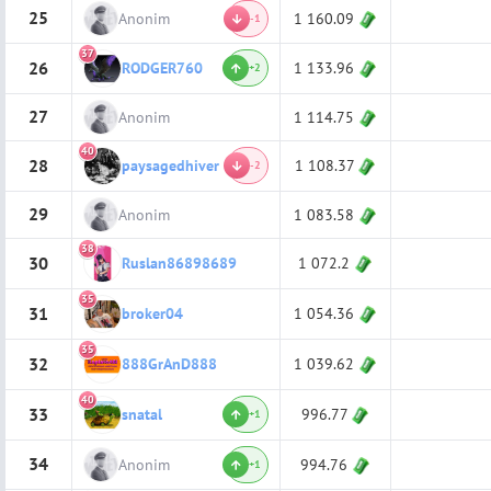
25
Anonim
1 160.09
-1
37
26
1 133.96
RODGER760
+2
27
Anonim
1 114.75
40
28
1 108.37
paysagedhiver
-2
29
Anonim
1 083.58
38
30
1 072.2
Ruslan86898689
35
31
1 054.36
broker04
35
32
1 039.62
888GrAnD888
40
33
996.77
snatal
+1
34
Anonim
994.76
+1