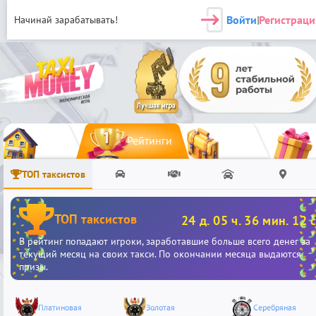
Войти
Регистраци
Начинай зарабатывать!
|
Рейтинги
ТОП таксистов
ТОП таксистов
24 д. 05 ч. 36 мин. 11 с
В рейтинг попадают игроки, заработавшие больше всего денег за
текущий месяц на своих такси. По окончании месяца выдаются
призы.
Платиновая
Золотая
Серебряная