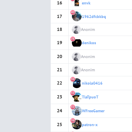
16
envk
40
17
1962dfcbkbq
18
Anonim
26
19
denikos
20
Anonim
21
Anonim
36
22
nikola0416
32
23
TlaTpuoT
32
24
WFreeGamer
36
25
patron-x