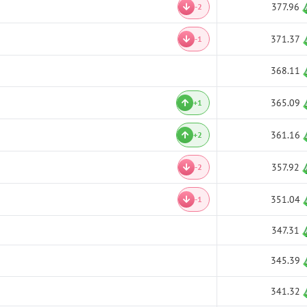
377.96
-2
371.37
-1
368.11
365.09
+1
361.16
+2
357.92
-2
351.04
-1
347.31
345.39
341.32