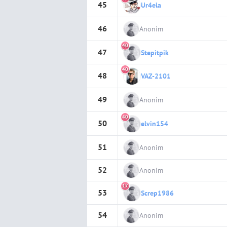
45
Ur4ela
46
Anonim
40
47
Stepitpik
40
48
VAZ-2101
49
Anonim
40
50
elvin154
51
Anonim
52
Anonim
17
53
Screp1986
54
Anonim