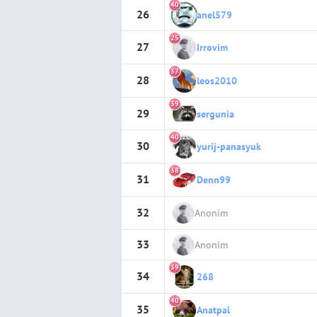
40
26
anel579
25
27
Irrovim
37
28
leos2010
39
29
sergunia
40
30
yurij-panasyuk
38
31
Denn99
32
Anonim
33
Anonim
39
34
268
40
35
Anatpal