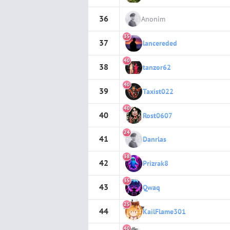
36
Anonim
35
37
lancereded
40
38
tanzor62
40
39
Taxist022
40
40
Rost0607
24
41
Danrlas
38
42
Prizrak8
35
43
Qwaq
25
44
KailFlame301
40