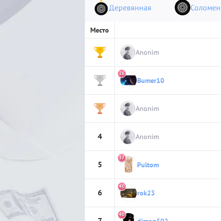
Деревянная
Соломен
Место
1
Anonim
26
Bumer10
2
3
Anonim
4
Anonim
37
5
Pultom
40
6
rok23
40
7