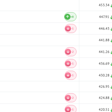
453.34
447.91
+8
446.43
-1
441.88
441.26
-2
436.69
-1
430.28
-1
426.95
424.88
-2
420.51
-1