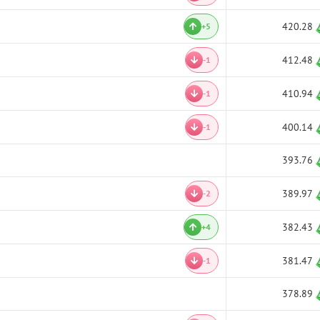
420.28
+5
412.48
-1
410.94
-1
400.14
-1
393.76
389.97
-2
382.43
+4
381.47
-1
378.89