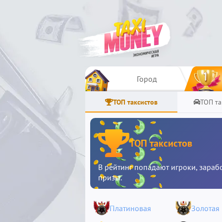
Город
ТОП таксистов
ТОП та
ТОП таксистов
В рейтинг попадают игроки, зараб
призы.
Платиновая
Золотая