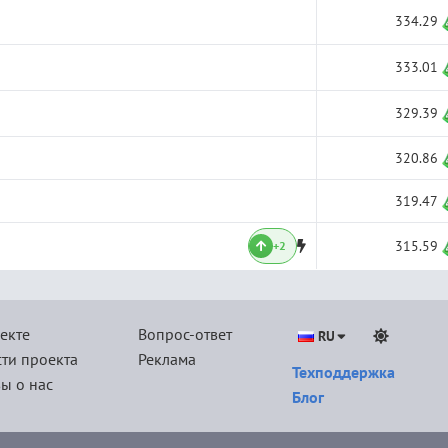
334.29
333.01
329.39
320.86
319.47
315.59
+2
екте
Вопрос-ответ
RU
ти проекта
Реклама
Техподдержка
ы о нас
Блог