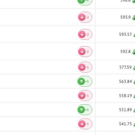
598.8
593.9
-2
593.57
-2
592.8
-2
577.59
-1
563.84
+1
558.19
-1
551.89
+1
541.75
-1