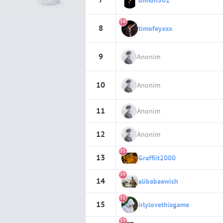
dimon502
34
8
timofeyxxx
9
Anonim
10
Anonim
11
Anonim
12
Anonim
35
13
Graffiit2000
39
14
alibabaewich
31
15
irlylovethisgame
39