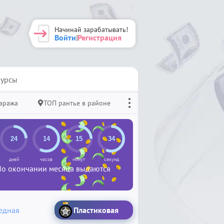
Начинай зарабатывать!
Войти
Регистрация
|
урсы
гаража
ТОП рантье в районе
дней
часов
минут
секунд
 По окончании месяца выдаются
едная
Пластиковая