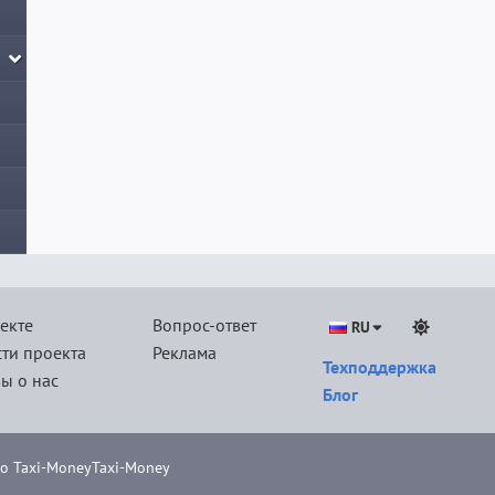
екте
Вопрос-ответ
RU
ти проекта
Реклама
Техподдержка
ы о нас
Блог
о Taxi-Money
Taxi-Money