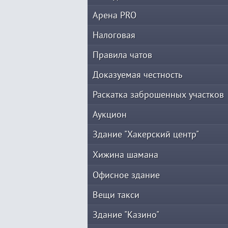
Арена PRO
Налоговая
Правила чатов
Доказуемая честность
Раскатка заброшенных участков
Аукцион
Здание "Хакерский центр"
Хижина шамана
Офисное здание
Вещи такси
Здание "Казино"