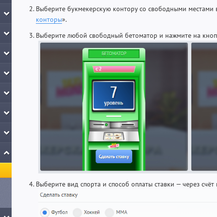
Выберите букмекерскую контору со свободными местами 
конторы
».
Выберите любой свободный бетоматор и нажмите на кнопк
Выберите вид спорта и способ оплаты ставки — через счёт 