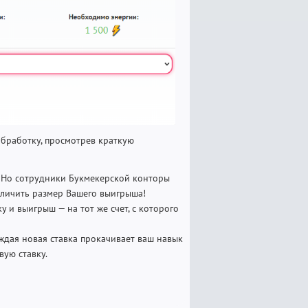
обработку, просмотрев краткую
. Но сотрудники Букмекерской конторы
величить размер Вашего выигрыша!
у и выигрыш — на тот же счет, с которого
ждая новая ставка прокачивает ваш навык
вую ставку.