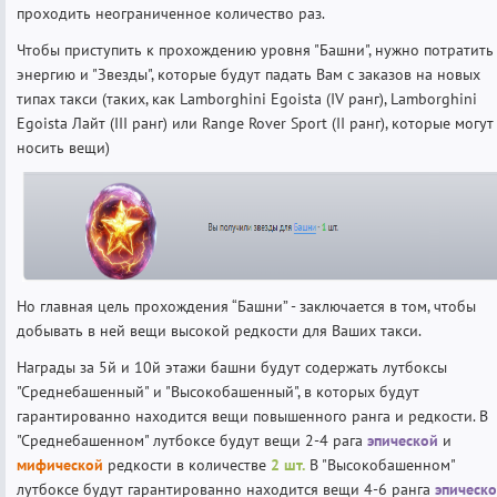
проходить неограниченное количество раз.
Чтобы приступить к прохождению уровня "Башни", нужно потратить
энергию и "Звезды", которые будут падать Вам с заказов на новых
типах такси (таких, как Lamborghini Egoista (IV ранг), Lamborghini
Egoista Лайт (III ранг) или Range Rover Sport (II ранг), которые могут
носить вещи)
Но главная цель прохождения “Башни” - заключается в том, чтобы
добывать в ней вещи высокой редкости для Ваших такси.
Награды за 5й и 10й этажи башни будут содержать лутбоксы
"Среднебашенный" и "Высокобашенный", в которых будут
гарантированно находится вещи повышенного ранга и редкости. В
"Среднебашенном" лутбоксе будут вещи 2-4 рага
эпической
и
мифической
редкости в количестве
2 шт.
В "Высокобашенном"
лутбоксе будут гарантированно находится вещи 4-6 ранга
эпическ