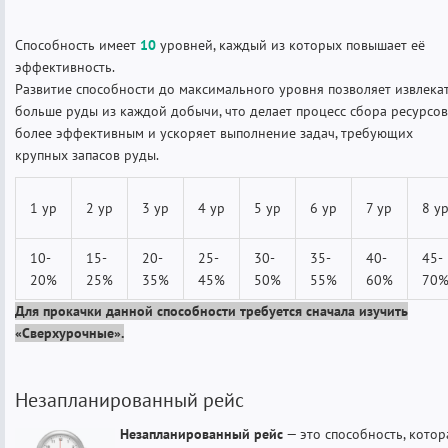
Способность имеет
10
уровней, каждый из которых повышает её
эффективность.
Развитие способности до максимального уровня позволяет извлека
больше руды из каждой добычи, что делает процесс сбора ресурсов
более эффективным и ускоряет выполнение задач, требующих
крупных запасов руды.
1 ур
2 ур
3 ур
4 ур
5 ур
6 ур
7 ур
8 у
10-
15-
20-
25-
30-
35-
40-
45-
20%
25%
35%
45%
50%
55%
60%
70
Для прокачки данной способности требуется сначала изучить
«Сверхурочные».
Незапланированный рейс
Незапланированный рейс
— это способность, котор