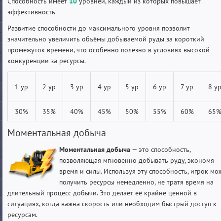
Способность имеет
10
уровней, каждый из которых повышает
эффективность
Развитие способности до максимального уровня позволит
значительно увеличить объёмы добываемой руды за короткий
промежуток времени, что особенно полезно в условиях высокой
конкуренции за ресурсы.
1 ур
2 ур
3 ур
4 ур
5 ур
6 ур
7 ур
8 у
30%
35%
40%
45%
50%
55%
60%
65
Моментальная добыча
Моментальная добыча
— это способность,
позволяющая мгновенно добывать руду, экономя
время и силы. Используя эту способность, игрок мо
получить ресурсы немедленно, не тратя время на
длительный процесс добычи. Это делает её крайне ценной в
ситуациях, когда важна скорость или необходим быстрый доступ к
ресурсам.