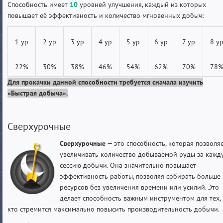
Способность имеет
10
уровней улучшения, каждый из которых
повышает её эффективность и количество мгновенных добыч:
1 ур
2 ур
3 ур
4 ур
5 ур
6 ур
7 ур
8 у
22%
30%
38%
46%
54%
62%
70%
78
Для прокачки данной способности требуется сначала изучить
«Быстрая добыча».
Сверхурочные
Сверхурочные
— это способность, которая позволя
увеличивать количество добываемой руды за кажд
сессию добычи. Она значительно повышает
эффективность работы, позволяя собирать больше
ресурсов без увеличения времени или усилий. Это
делает способность важным инструментом для тех,
кто стремится максимально повысить производительность добычи.