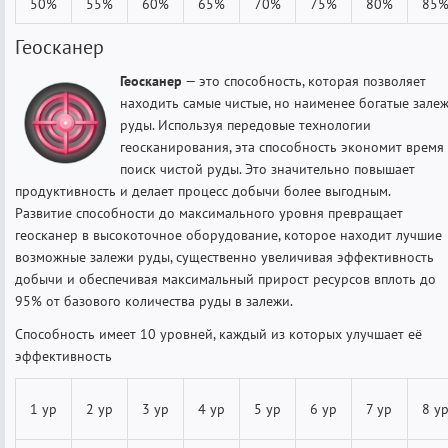
50%
55%
60%
65%
70%
75%
80%
85
Геосканер
Геосканер
— это способность, которая позволяет
находить самые чистые, но наименее богатые зале
руды. Используя передовые технологии
геосканирования, эта способность экономит время
поиск чистой руды. Это значительно повышает
продуктивность и делает процесс добычи более выгодным.
Развитие способности до максимального уровня превращает
геосканер в высокоточное оборудование, которое находит лучшие
возможные залежи руды, существенно увеличивая эффективность
добычи и обеспечивая максимальный прирост ресурсов вплоть до
95% от базового количества руды в залежи.
Способность имеет 10 уровней, каждый из которых улучшает её
эффективность
1 ур
2 ур
3 ур
4 ур
5 ур
6 ур
7 ур
8 у