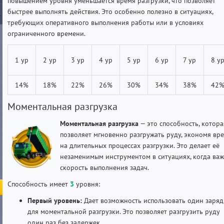
повышением уровня уменьшается время разгрузки, что позволяет
быстрее выполнять действия. Это особенно полезно в ситуациях,
требующих оперативного выполнения работы или в условиях
ограниченного времени.
1 ур
2 ур
3 ур
4 ур
5 ур
6 ур
7 ур
8 у
14%
18%
22%
26%
30%
34%
38%
42
Моментальная разгрузка
Моментальная разгрузка
— это способность, котора
позволяет мгновенно разгружать руду, экономя вр
на длительных процессах разгрузки. Это делает её
незаменимым инструментом в ситуациях, когда ва
скорость выполнения задач.
Способность имеет
3
уровня:
Первый уровень:
Дает возможность использовать один заряд
для моментальной разгрузки. Это позволяет разгрузить руду
один раз без задержек.