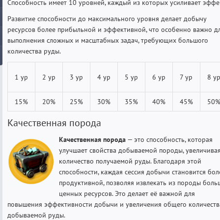
Способность имеет 10 уровней, каждый из которых усиливает эффе
Развитие способности до максимального уровня делает добычу
ресурсов более прибыльной и эффективной, что особенно важно д
выполнения сложных и масштабных задач, требующих большого
количества руды.
1 ур
2 ур
3 ур
4 ур
5 ур
6 ур
7 ур
8 у
15%
20%
25%
30%
35%
40%
45%
50
Качественная порода
Качественная порода
— это способность, которая
улучшает свойства добываемой породы, увеличива
количество получаемой руды. Благодаря этой
способности, каждая сессия добычи становится бол
продуктивной, позволяя извлекать из породы боль
ценных ресурсов. Это делает её важной для
повышения эффективности добычи и увеличения общего количеств
добываемой руды.