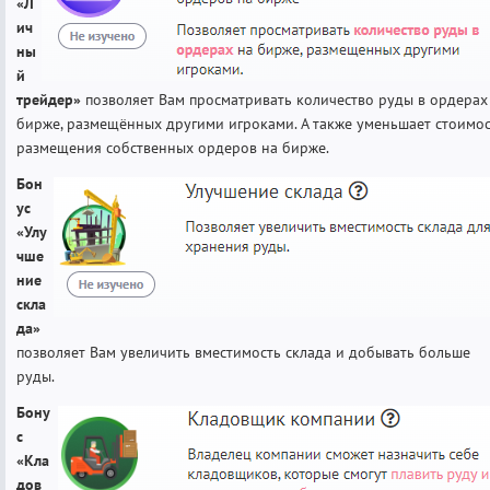
«Л
ич
ны
й
трейдер»
позволяет Вам просматривать количество руды в ордерах
бирже, размещённых другими игроками. А также уменьшает стоимо
размещения собственных ордеров на бирже.
Бон
ус
«Улу
чше
ние
скла
да»
позволяет Вам увеличить вместимость склада и добывать больше
руды.
Бону
с
«Кла
дов